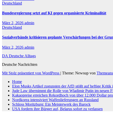
Deutschland
Bundesregierung setzt auf KI gegen organisierte Kriminalität
März 2, 2026
admin
Deutschland
Sozialverbände kritisieren geplante Verschärfungen bei der Gru
März 2, 2026
admin
DA Deutsche Alltags
Deutsche Nachrichten
Mit Stolz präsentiert von WordPress
|
Theme: Newsup von
Themeans
Home
Elon Musks Artikel zugunsten der AfD stößt auf heftige Kritik
Jude Law übernimmt die Rolle von Wladimir Putin im neuen F
Kakaopreise erreichen Rekordhoch von über 12.000 Dollar pr
Nordkorea intensiviert Waffenlieferungen an Russland
Schloss Moritzburg: Ein Meisterwerk des Barock
USA fordern ihre Bürger auf, Belarus sofort zu verlassen