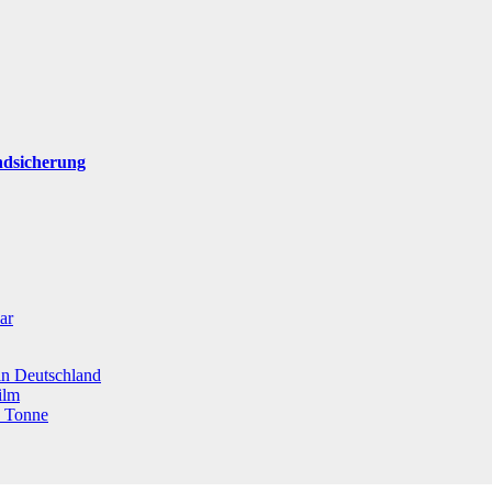
ndsicherung
ar
 in Deutschland
ilm
o Tonne