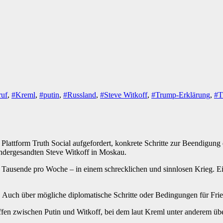
ruf
,
#Kreml
,
#putin
,
#Russland
,
#Steve Witkoff
,
#Trump-Erklärung
,
#T
Plattform Truth Social aufgefordert, konkrete Schritte zur Beendigun
ondergesandten Steve Witkoff in Moskau.
sende pro Woche – in einem schrecklichen und sinnlosen Krieg. Ein Kr
Auch über mögliche diplomatische Schritte oder Bedingungen für Friede
n zwischen Putin und Witkoff, bei dem laut Kreml unter anderem übe