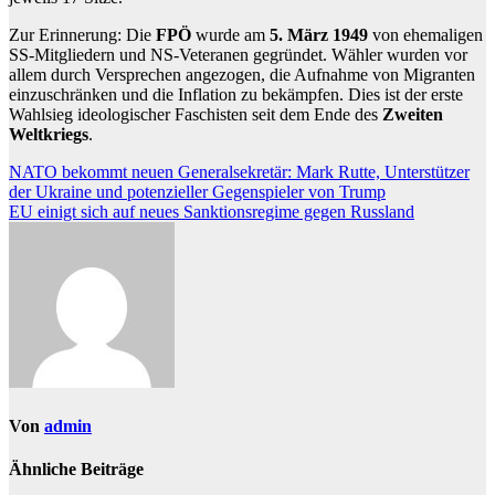
Zur Erinnerung: Die
FPÖ
wurde am
5. März 1949
von ehemaligen
SS-Mitgliedern und NS-Veteranen gegründet. Wähler wurden vor
allem durch Versprechen angezogen, die Aufnahme von Migranten
einzuschränken und die Inflation zu bekämpfen. Dies ist der erste
Wahlsieg ideologischer Faschisten seit dem Ende des
Zweiten
Weltkriegs
.
Beitragsnavigation
NATO bekommt neuen Generalsekretär: Mark Rutte, Unterstützer
der Ukraine und potenzieller Gegenspieler von Trump
EU einigt sich auf neues Sanktionsregime gegen Russland
Von
admin
Ähnliche Beiträge