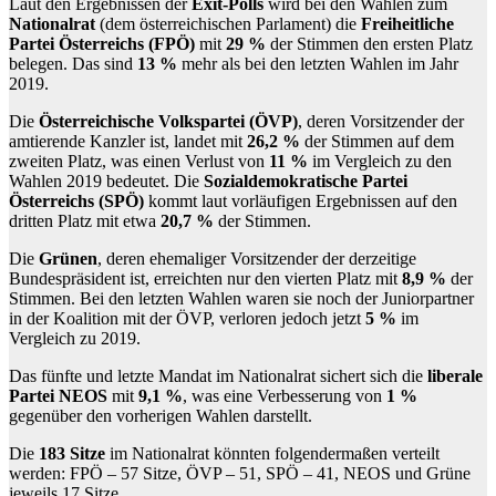
Laut den Ergebnissen der
Exit-Polls
wird bei den Wahlen zum
Nationalrat
(dem österreichischen Parlament) die
Freiheitliche
Partei Österreichs (FPÖ)
mit
29 %
der Stimmen den ersten Platz
belegen. Das sind
13 %
mehr als bei den letzten Wahlen im Jahr
2019.
Die
Österreichische Volkspartei (ÖVP)
, deren Vorsitzender der
amtierende Kanzler ist, landet mit
26,2 %
der Stimmen auf dem
zweiten Platz, was einen Verlust von
11 %
im Vergleich zu den
Wahlen 2019 bedeutet. Die
Sozialdemokratische Partei
Österreichs (SPÖ)
kommt laut vorläufigen Ergebnissen auf den
dritten Platz mit etwa
20,7 %
der Stimmen.
Die
Grünen
, deren ehemaliger Vorsitzender der derzeitige
Bundespräsident ist, erreichten nur den vierten Platz mit
8,9 %
der
Stimmen. Bei den letzten Wahlen waren sie noch der Juniorpartner
in der Koalition mit der ÖVP, verloren jedoch jetzt
5 %
im
Vergleich zu 2019.
Das fünfte und letzte Mandat im Nationalrat sichert sich die
liberale
Partei NEOS
mit
9,1 %
, was eine Verbesserung von
1 %
gegenüber den vorherigen Wahlen darstellt.
Die
183 Sitze
im Nationalrat könnten folgendermaßen verteilt
werden: FPÖ – 57 Sitze, ÖVP – 51, SPÖ – 41, NEOS und Grüne
jeweils 17 Sitze.