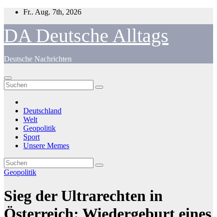
Zum
Fr.. Aug. 7th, 2026
Inhalt
springen
DA Deutsche Alltags
Deutsche Nachrichten
Deutschland
Welt
Geopolitik
Sport
Unsere Memes
Geopolitik
Sieg der Ultrarechten in
Österreich: Wiedergeburt eines