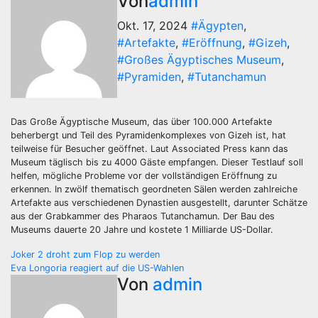
Von
admin
Okt. 17, 2024
#Ägypten
,
#Artefakte
,
#Eröffnung
,
#Gizeh
,
#Großes Ägyptisches Museum
,
#Pyramiden
,
#Tutanchamun
Das Große Ägyptische Museum, das über 100.000 Artefakte
beherbergt und Teil des Pyramidenkomplexes von Gizeh ist, hat
teilweise für Besucher geöffnet. Laut Associated Press kann das
Museum täglisch bis zu 4000 Gäste empfangen. Dieser Testlauf soll
helfen, mögliche Probleme vor der vollständigen Eröffnung zu
erkennen. In zwölf thematisch geordneten Sälen werden zahlreiche
Artefakte aus verschiedenen Dynastien ausgestellt, darunter Schätze
aus der Grabkammer des Pharaos Tutanchamun. Der Bau des
Museums dauerte 20 Jahre und kostete 1 Milliarde US-Dollar.
Beitragsnavigation
Joker 2 droht zum Flop zu werden
Eva Longoria reagiert auf die US-Wahlen
Von
admin