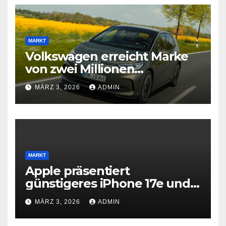
MARKT
Volkswagen erreicht Marke
von zwei Millionen
Elektroautos
MÄRZ 3, 2026
ADMIN
MARKT
Apple präsentiert
günstigeres iPhone 17e und
neues iPad Air mit M4-Chip
MÄRZ 3, 2026
ADMIN