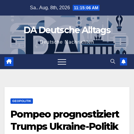
Zum
Sa.. Aug. 8th, 2026
11:15:07 AM
Inhalt
springen
DA Deutsche Alltags
Deutsche Nachrichten
GEOPOLITIK
Pompeo prognostiziert
Trumps Ukraine-Politik