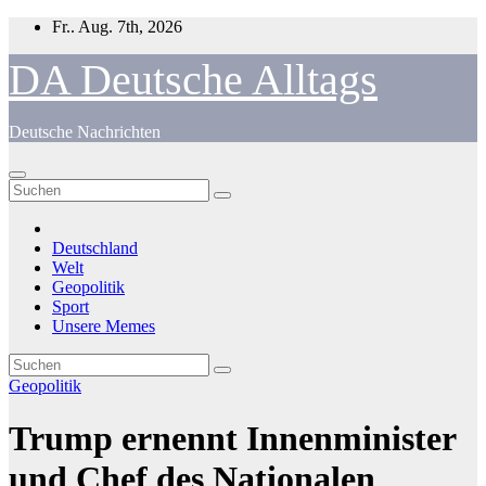
Zum
Fr.. Aug. 7th, 2026
Inhalt
springen
DA Deutsche Alltags
Deutsche Nachrichten
Deutschland
Welt
Geopolitik
Sport
Unsere Memes
Geopolitik
Trump ernennt Innenminister
und Chef des Nationalen