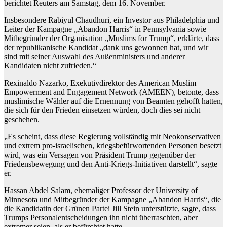
berichtet Reuters am Samstag, dem 16. November.
Insbesondere Rabiyul Chaudhuri, ein Investor aus Philadelphia und
Leiter der Kampagne „Abandon Harris“ in Pennsylvania sowie
Mitbegründer der Organisation „Muslims for Trump“, erklärte, dass
der republikanische Kandidat „dank uns gewonnen hat, und wir
sind mit seiner Auswahl des Außenministers und anderer
Kandidaten nicht zufrieden.“
Rexinaldo Nazarko, Exekutivdirektor des American Muslim
Empowerment and Engagement Network (AMEEN), betonte, dass
muslimische Wähler auf die Ernennung von Beamten gehofft hatten,
die sich für den Frieden einsetzen würden, doch dies sei nicht
geschehen.
„Es scheint, dass diese Regierung vollständig mit Neokonservativen
und extrem pro-israelischen, kriegsbefürwortenden Personen besetzt
wird, was ein Versagen von Präsident Trump gegenüber der
Friedensbewegung und den Anti-Kriegs-Initiativen darstellt“, sagte
er.
Hassan Abdel Salam, ehemaliger Professor der University of
Minnesota und Mitbegründer der Kampagne „Abandon Harris“, die
die Kandidatin der Grünen Partei Jill Stein unterstützte, sagte, dass
Trumps Personalentscheidungen ihn nicht überraschten, aber
extremer seien, als er befürchtet hatte.