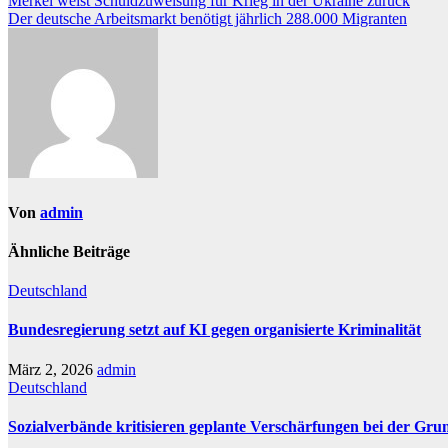
Beitragsnavigation
Merkel weist Schuldzuweisung für Krieg in der Ukraine zurück
Der deutsche Arbeitsmarkt benötigt jährlich 288.000 Migranten
Von
admin
Ähnliche Beiträge
Deutschland
Bundesregierung setzt auf KI gegen organisierte Kriminalität
März 2, 2026
admin
Deutschland
Sozialverbände kritisieren geplante Verschärfungen bei der Gru