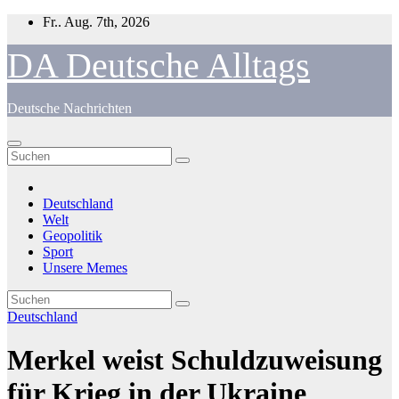
Zum
Fr.. Aug. 7th, 2026
Inhalt
springen
DA Deutsche Alltags
Deutsche Nachrichten
Deutschland
Welt
Geopolitik
Sport
Unsere Memes
Deutschland
Merkel weist Schuldzuweisung
für Krieg in der Ukraine