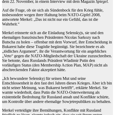
dem 22. November, in einem Interview mit dem Magazin
Spiegel
.
Auf die Frage, ob sie sich als Sündenbock für den Krieg fühle,
insbesondere wegen ihrer Haltung beim NATO-Gipfel 2008,
antwortete Merkel: „Das ist nicht nur ein Gefühl, das ist die
Wahrheit.“
Merkel erinnerte sich an die Einladung Selenskyjs, sie und den
ehemaligen französischen Präsidenten Nicolas Sarkozy nach
Butscha zu holen – offenbar mit dem Vorwurf, ihre Entscheidung in
Bukarest habe diese Tragödie begünstigt. Sie bezeichnete es als
„tödliches Argument“, ihr die Verantwortung für ein angebliches
„Veto“ gegen die NATO-Mitgliedschaft der Ukraine zuzuschreiben.
Sie betonte, dass Russlands Präsident Wladimir Putin den
vorläufigen Status (den Membership Action Plan, MAP) nicht als
abschreckenden Faktor akzeptiert hätte.
„Ich bewundere Selenskyj für seinen Mut und seine
Entschlossenheit in den fast drei Jahren dieses Krieges. Aber ich bin
nicht seiner Meinung, was Bukarest betrifft“, erklärte Merkel. Sie
warnte wiederholt, dass Putin die NATO-Osterweiterung als
existentielle Bedrohung für Russland ansah und Konflikte schürte,
um Kontrolle über andere ehemalige Sowjetrepubliken zu behalten.
Merkel verteidigte ihre Bemühungen, Konflikte mit Russland
friedlich zu lösen, räumte jedoch ein, dass sie seit ihrem ersten