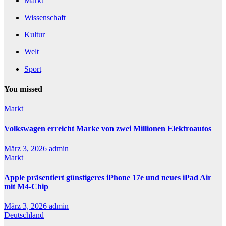
Markt
Wissenschaft
Kultur
Welt
Sport
You missed
Markt
Volkswagen erreicht Marke von zwei Millionen Elektroautos
März 3, 2026
admin
Markt
Apple präsentiert günstigeres iPhone 17e und neues iPad Air
mit M4-Chip
März 3, 2026
admin
Deutschland