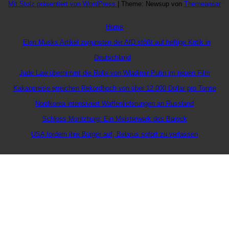
Mit Stolz präsentiert von WordPress
|
Theme: Newsup von
Themeansar
Home
Elon Musks Artikel zugunsten der AfD stößt auf heftige Kritik in
Deutschland
Jude Law übernimmt die Rolle von Wladimir Putin im neuen Film
Kakaopreise erreichen Rekordhoch von über 12.000 Dollar pro Tonne
Nordkorea intensiviert Waffenlieferungen an Russland
Schloss Moritzburg: Ein Meisterwerk des Barock
USA fordern ihre Bürger auf, Belarus sofort zu verlassen