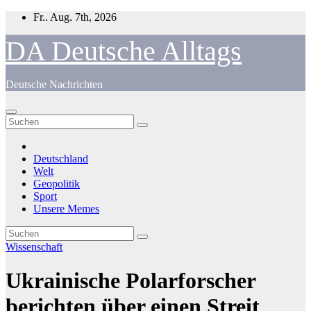
Zum
Fr.. Aug. 7th, 2026
Inhalt
springen
DA Deutsche Alltags
Deutsche Nachrichten
Deutschland
Welt
Geopolitik
Sport
Unsere Memes
Wissenschaft
Ukrainische Polarforscher
berichten über einen Streit