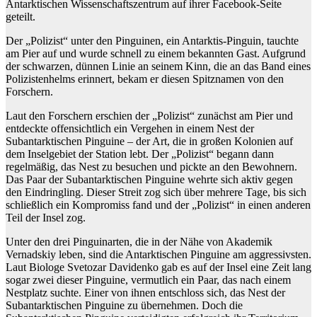
Antarktischen Wissenschaftszentrum auf ihrer Facebook-Seite
geteilt.
Der „Polizist“ unter den Pinguinen, ein Antarktis-Pinguin, tauchte
am Pier auf und wurde schnell zu einem bekannten Gast. Aufgrund
der schwarzen, dünnen Linie an seinem Kinn, die an das Band eines
Polizistenhelms erinnert, bekam er diesen Spitznamen von den
Forschern.
Laut den Forschern erschien der „Polizist“ zunächst am Pier und
entdeckte offensichtlich ein Vergehen in einem Nest der
Subantarktischen Pinguine – der Art, die in großen Kolonien auf
dem Inselgebiet der Station lebt. Der „Polizist“ begann dann
regelmäßig, das Nest zu besuchen und pickte an den Bewohnern.
Das Paar der Subantarktischen Pinguine wehrte sich aktiv gegen
den Eindringling. Dieser Streit zog sich über mehrere Tage, bis sich
schließlich ein Kompromiss fand und der „Polizist“ in einen anderen
Teil der Insel zog.
Unter den drei Pinguinarten, die in der Nähe von Akademik
Vernadskiy leben, sind die Antarktischen Pinguine am aggressivsten.
Laut Biologe Svetozar Davidenko gab es auf der Insel eine Zeit lang
sogar zwei dieser Pinguine, vermutlich ein Paar, das nach einem
Nestplatz suchte. Einer von ihnen entschloss sich, das Nest der
Subantarktischen Pinguine zu übernehmen. Doch die