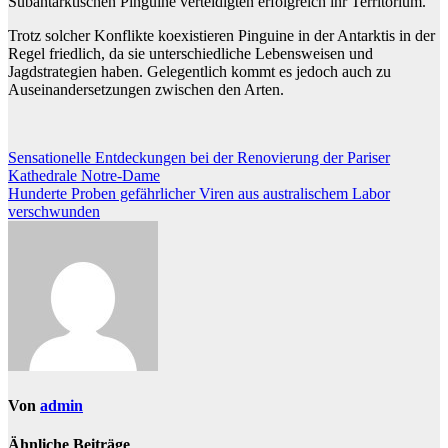
Subantarktischen Pinguine verteidigten erfolgreich ihr Territorium.
Trotz solcher Konflikte koexistieren Pinguine in der Antarktis in der
Regel friedlich, da sie unterschiedliche Lebensweisen und
Jagdstrategien haben. Gelegentlich kommt es jedoch auch zu
Auseinandersetzungen zwischen den Arten.
Beitragsnavigation
Sensationelle Entdeckungen bei der Renovierung der Pariser
Kathedrale Notre-Dame
Hunderte Proben gefährlicher Viren aus australischem Labor
verschwunden
Von
admin
Ähnliche Beiträge