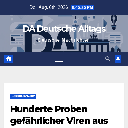
Zum
Do.. Aug. 6th, 2026
8:45:26 PM
Inhalt
springen
DA Deutsche Alltags
Deutsche Nachrichten
WISSENSCHAFT
Hunderte Proben
gefährlicher Viren aus