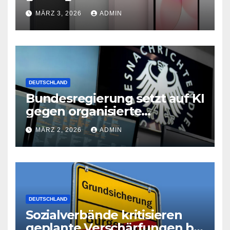
neues iPad Air mit M4-Chip
MÄRZ 3, 2026
ADMIN
DEUTSCHLAND
Bundesregierung setzt auf KI
gegen organisierte
Kriminalität
MÄRZ 2, 2026
ADMIN
DEUTSCHLAND
Sozialverbände kritisieren
geplante Verschärfungen bei