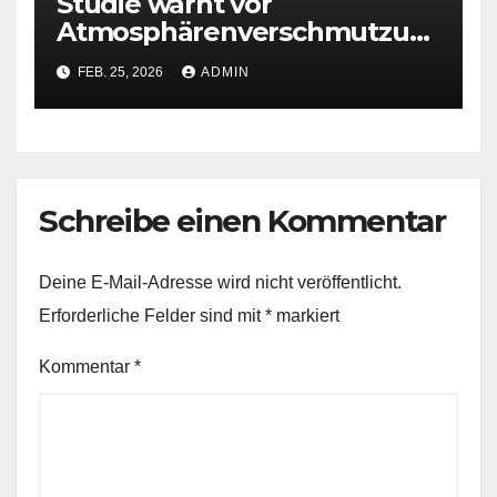
Studie warnt vor
Atmosphärenverschmutzun
g durch Raketenstarts
FEB. 25, 2026
ADMIN
Schreibe einen Kommentar
Deine E-Mail-Adresse wird nicht veröffentlicht.
Erforderliche Felder sind mit
*
markiert
Kommentar
*