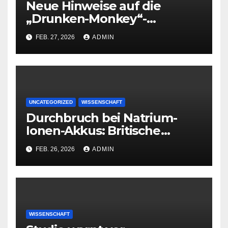
Neue Hinweise auf die
„Drunken-Monkey“-
Hypothese
FEB. 27, 2026
ADMIN
UNCATEGORIZED
WISSENSCHAFT
Durchbruch bei Natrium-
Ionen-Akkus: Britische
Forscher steigern
FEB. 26, 2026
ADMIN
Energiedichte deutlich
WISSENSCHAFT