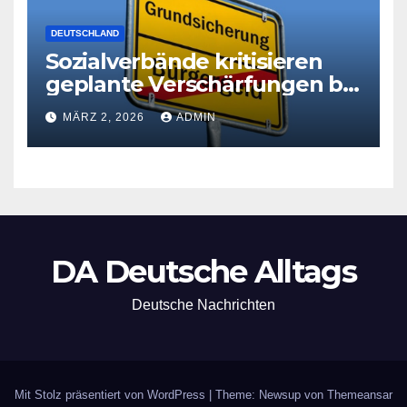
DEUTSCHLAND
Sozialverbände kritisieren
geplante Verschärfungen bei
der Grundsicherung
MÄRZ 2, 2026
ADMIN
DA Deutsche Alltags
Deutsche Nachrichten
Mit Stolz präsentiert von WordPress
|
Theme: Newsup von
Themeansar