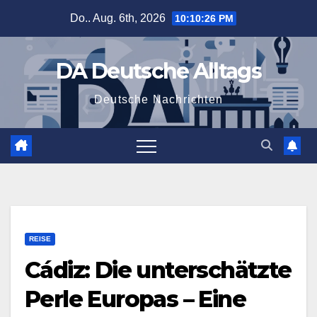
Zum
Do.. Aug. 6th, 2026
10:10:26 PM
Inhalt
springen
DA Deutsche Alltags
Deutsche Nachrichten
REISE
Cádiz: Die unterschätzte
Perle Europas – Eine