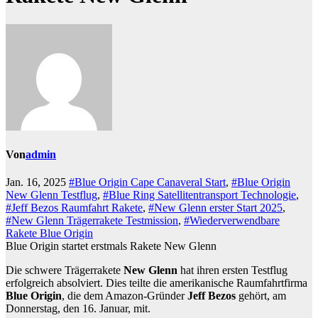
Von
admin
Jan. 16, 2025
#Blue Origin Cape Canaveral Start
,
#Blue Origin
New Glenn Testflug
,
#Blue Ring Satellitentransport Technologie
,
#Jeff Bezos Raumfahrt Rakete
,
#New Glenn erster Start 2025
,
#New Glenn Trägerrakete Testmission
,
#Wiederverwendbare
Rakete Blue Origin
Blue Origin startet erstmals Rakete New Glenn
Die schwere Trägerrakete
New Glenn
hat ihren ersten Testflug
erfolgreich absolviert. Dies teilte die amerikanische Raumfahrtfirma
Blue Origin
, die dem Amazon-Gründer
Jeff Bezos
gehört, am
Donnerstag, den 16. Januar, mit.