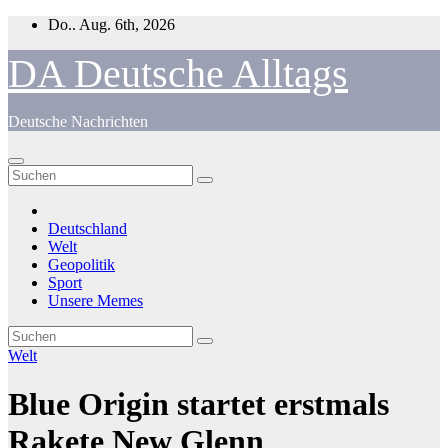
Zum
Do.. Aug. 6th, 2026
Inhalt
springen
DA Deutsche Alltags
Deutsche Nachrichten
Deutschland
Welt
Geopolitik
Sport
Unsere Memes
Welt
Blue Origin startet erstmals
Rakete New Glenn