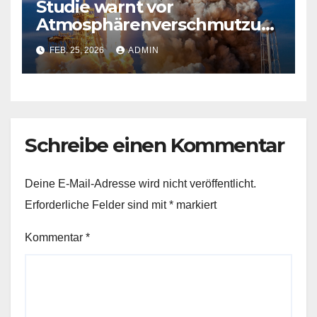
Studie warnt vor
Atmosphärenverschmutzun
g durch Raketenstarts
FEB. 25, 2026
ADMIN
Schreibe einen Kommentar
Deine E-Mail-Adresse wird nicht veröffentlicht.
Erforderliche Felder sind mit
*
markiert
Kommentar
*