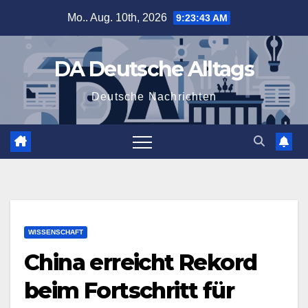
Zum
Mo.. Aug. 10th, 2026
9:23:44 AM
Inhalt
springen
DA Deutsche Alltags
Deutsche Nachrichten
WISSENSCHAFT
China erreicht Rekord
beim Fortschritt für