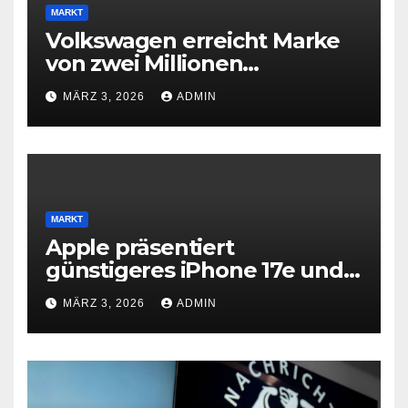
MARKT
Volkswagen erreicht Marke
von zwei Millionen
Elektroautos
MÄRZ 3, 2026
ADMIN
MARKT
Apple präsentiert
günstigeres iPhone 17e und
neues iPad Air mit M4-Chip
MÄRZ 3, 2026
ADMIN