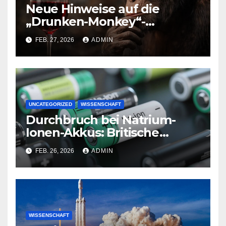
Neue Hinweise auf die
„Drunken-Monkey“-
Hypothese
FEB. 27, 2026
ADMIN
UNCATEGORIZED
WISSENSCHAFT
Durchbruch bei Natrium-
Ionen-Akkus: Britische
Forscher steigern
FEB. 26, 2026
ADMIN
Energiedichte deutlich
WISSENSCHAFT