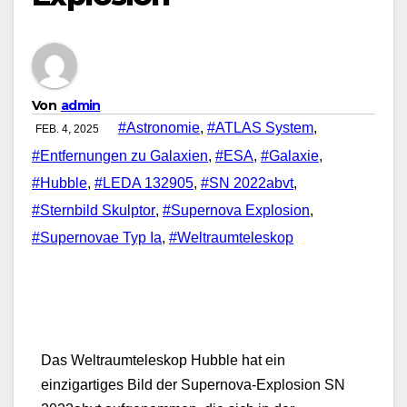
Von
admin
#Astronomie
,
#ATLAS System
,
FEB. 4, 2025
#Entfernungen zu Galaxien
,
#ESA
,
#Galaxie
,
#Hubble
,
#LEDA 132905
,
#SN 2022abvt
,
#Sternbild Skulptor
,
#Supernova Explosion
,
#Supernovae Typ Ia
,
#Weltraumteleskop
Das Weltraumteleskop Hubble hat ein
einzigartiges Bild der Supernova-Explosion SN