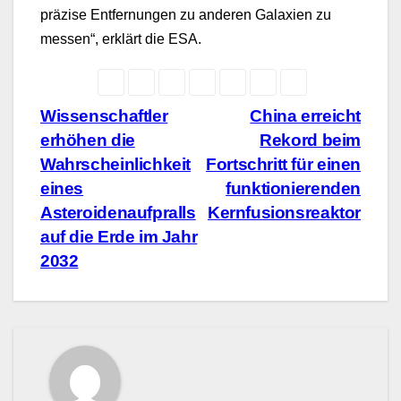
präzise Entfernungen zu anderen Galaxien zu
messen“, erklärt die ESA.
Beitragsnavigation
Wissenschaftler
China erreicht
erhöhen die
Rekord beim
Wahrscheinlichkeit
Fortschritt für einen
eines
funktionierenden
Asteroidenaufpralls
Kernfusionsreaktor
auf die Erde im Jahr
2032