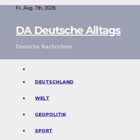
Zum
Fr.. Aug. 7th, 2026
Inhalt
springen
DA Deutsche Alltags
Deutsche Nachrichten
DEUTSCHLAND
WELT
GEOPOLITIK
SPORT