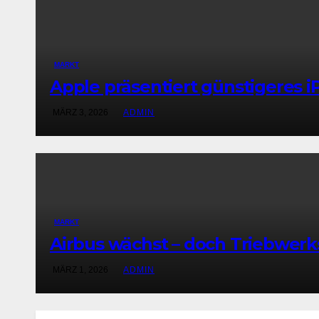
MARKT
Apple präsentiert günstigeres i
MÄRZ 3, 2026
ADMIN
MARKT
Airbus wächst – doch Triebwer
MÄRZ 1, 2026
ADMIN