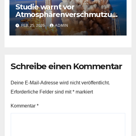
Studie warnt vor
Atmosphärenverschmutzun
g durch Raketenstarts
FEB. 25, 2026
ADMIN
Schreibe einen Kommentar
Deine E-Mail-Adresse wird nicht veröffentlicht.
Erforderliche Felder sind mit
*
markiert
Kommentar
*