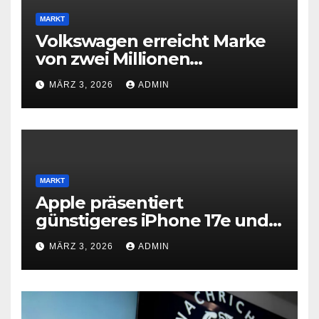
MARKT
Volkswagen erreicht Marke
von zwei Millionen
Elektroautos
MÄRZ 3, 2026
ADMIN
MARKT
Apple präsentiert
günstigeres iPhone 17e und
neues iPad Air mit M4-Chip
MÄRZ 3, 2026
ADMIN