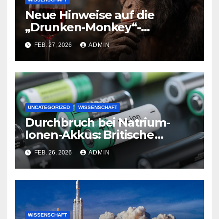
Neue Hinweise auf die
„Drunken-Monkey“-
Hypothese
FEB. 27, 2026
ADMIN
UNCATEGORIZED
WISSENSCHAFT
Durchbruch bei Natrium-
Ionen-Akkus: Britische
Forscher steigern
FEB. 26, 2026
ADMIN
Energiedichte deutlich
WISSENSCHAFT