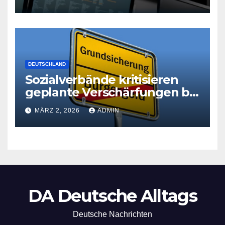
DEUTSCHLAND
Sozialverbände kritisieren
geplante Verschärfungen bei
der Grundsicherung
MÄRZ 2, 2026
ADMIN
DA Deutsche Alltags
Deutsche Nachrichten