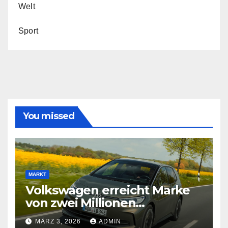
Welt
Sport
You missed
MARKT
Volkswagen erreicht Marke
von zwei Millionen
Elektroautos
MÄRZ 3, 2026
ADMIN