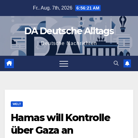
Zum
Fr.. Aug. 7th, 2026
6:56:22 AM
Inhalt
springen
DA Deutsche Alltags
Deutsche Nachrichten
WELT
Hamas will Kontrolle
über Gaza an