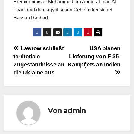
Premierminister Mohammed bin Abdulrahman Al
Thani und dem ägyptischen Geheimdienstchef
Hassan Rashad.
Beitragsnavigation
Lawrow schließt
USA planen
territoriale
Lieferung von F-35-
Zugeständnisse an
Kampfjets an Indien
die Ukraine aus
Von
admin