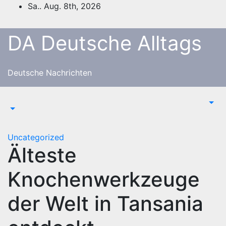
Zum
Sa.. Aug. 8th, 2026
Inhalt
springen
DA Deutsche Alltags
Deutsche Nachrichten
Uncategorized
Älteste
Knochenwerkzeuge
der Welt in Tansania