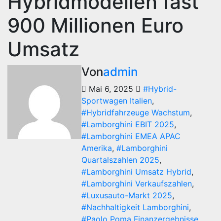
Hybridmodellen fast
900 Millionen Euro
Umsatz
Von
admin
Mai 6, 2025
#Hybrid-
Sportwagen Italien
,
#Hybridfahrzeuge Wachstum
,
#Lamborghini EBIT 2025
,
#Lamborghini EMEA APAC
Amerika
,
#Lamborghini
Quartalszahlen 2025
,
#Lamborghini Umsatz Hybrid
,
#Lamborghini Verkaufszahlen
,
#Luxusauto-Markt 2025
,
#Nachhaltigkeit Lamborghini
,
#Paolo Poma Finanzergebnisse
,