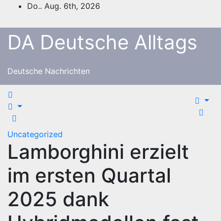
Zum
Do.. Aug. 6th, 2026
Inhalt
springen
DA Deutsche Alltags
Deutsche Nachrichten
Uncategorized
Lamborghini erzielt
im ersten Quartal
2025 dank