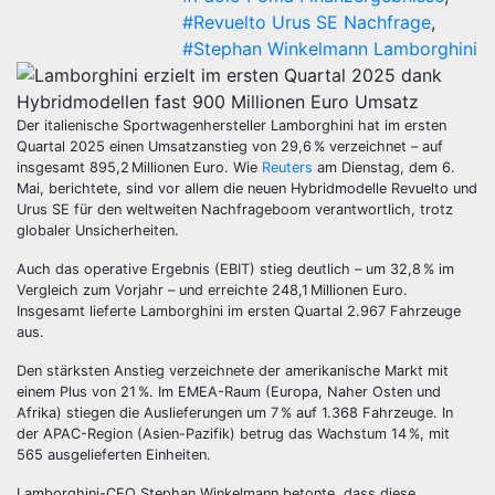
#Revuelto Urus SE Nachfrage
,
#Stephan Winkelmann Lamborghini
Der italienische Sportwagenhersteller Lamborghini hat im ersten
Quartal 2025 einen Umsatzanstieg von 29,6 % verzeichnet – auf
insgesamt 895,2 Millionen Euro. Wie
Reuters
am Dienstag, dem 6.
Mai, berichtete, sind vor allem die neuen Hybridmodelle Revuelto und
Urus SE für den weltweiten Nachfrageboom verantwortlich, trotz
globaler Unsicherheiten.
Auch das operative Ergebnis (EBIT) stieg deutlich – um 32,8 % im
Vergleich zum Vorjahr – und erreichte 248,1 Millionen Euro.
Insgesamt lieferte Lamborghini im ersten Quartal 2.967 Fahrzeuge
aus.
Den stärksten Anstieg verzeichnete der amerikanische Markt mit
einem Plus von 21 %. Im EMEA-Raum (Europa, Naher Osten und
Afrika) stiegen die Auslieferungen um 7 % auf 1.368 Fahrzeuge. In
der APAC-Region (Asien-Pazifik) betrug das Wachstum 14 %, mit
565 ausgelieferten Einheiten.
Lamborghini-CEO Stephan Winkelmann betonte, dass diese