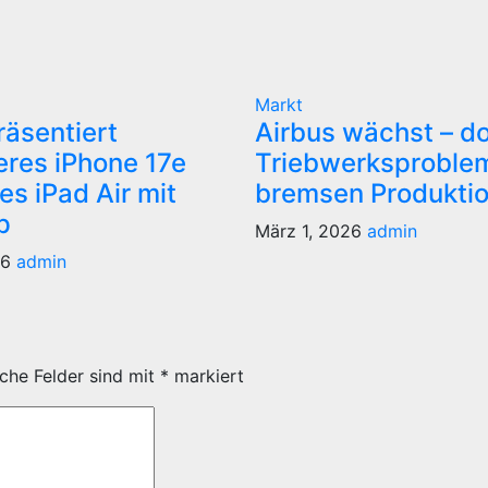
Markt
räsentiert
Airbus wächst – d
eres iPhone 17e
Triebwerksproble
es iPad Air mit
bremsen Produkti
p
März 1, 2026
admin
26
admin
iche Felder sind mit
*
markiert