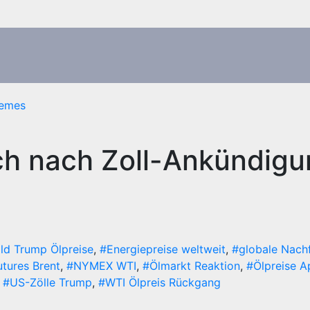
emes
isch nach Zoll-Ankündig
ld Trump Ölpreise
,
#Energiepreise weltweit
,
#globale Nach
utures Brent
,
#NYMEX WTI
,
#Ölmarkt Reaktion
,
#Ölpreise A
,
#US-Zölle Trump
,
#WTI Ölpreis Rückgang