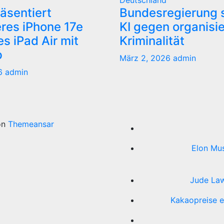
Deutschland
äsentiert
Bundesregierung s
res iPhone 17e
KI gegen organisi
s iPad Air mit
Kriminalität
p
März 2, 2026
admin
26
admin
on
Themeansar
Elon Mus
Jude Law
Kakaopreise e