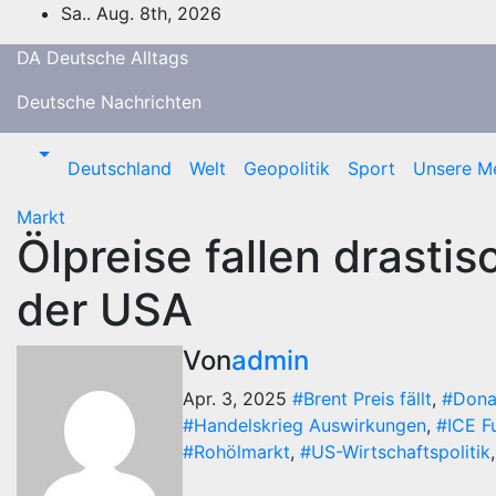
Zum
Sa.. Aug. 8th, 2026
Inhalt
DA Deutsche Alltags
springen
Deutsche Nachrichten
Deutschland
Welt
Geopolitik
Sport
Unsere M
Markt
Ölpreise fallen drast
der USA
Von
admin
Apr. 3, 2025
#Brent Preis fällt
,
#Dona
#Handelskrieg Auswirkungen
,
#ICE F
#Rohölmarkt
,
#US-Wirtschaftspolitik