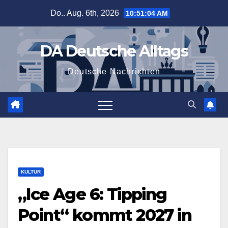
Zum
Do.. Aug. 6th, 2026
10:51:05 AM
Inhalt
springen
DA Deutsche Alltags
Deutsche Nachrichten
KULTUR
„Ice Age 6: Tipping
Point“ kommt 2027 in