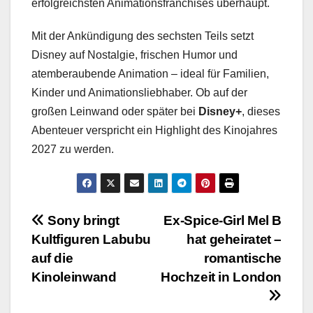
erfolgreichsten Animationsfranchises überhaupt.
Mit der Ankündigung des sechsten Teils setzt
Disney auf Nostalgie, frischen Humor und
atemberaubende Animation – ideal für Familien,
Kinder und Animationsliebhaber. Ob auf der
großen Leinwand oder später bei
Disney+
, dieses
Abenteuer verspricht ein Highlight des Kinojahres
2027 zu werden.
Beitragsnavigation
Sony bringt
Ex-Spice-Girl Mel B
Kultfiguren Labubu
hat geheiratet –
auf die
romantische
Kinoleinwand
Hochzeit in London