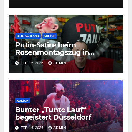
DEUTSCHLAND
KULTUR
Putin-Satire beim
Rosenmontagszug in
Düsseldorf
FEB. 16, 2026
ADMIN
KULTUR
Bunter „Tunte Lauf“
begeistert Düsseldorf
FEB. 16, 2026
ADMIN