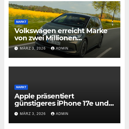
MARKT
Volkswagen erreicht Marke
von zwei Millionen
Elektroautos
MÄRZ 3, 2026
ADMIN
MARKT
Apple präsentiert
günstigeres iPhone 17e und
neues iPad Air mit M4-Chip
MÄRZ 3, 2026
ADMIN