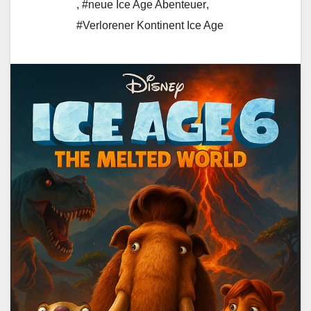
,
#neue Ice Age Abenteuer
,
#Verlorener Kontinent Ice Age