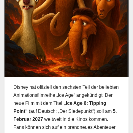
Disney hat offiziell den sechsten Teil der beliebten
Animationsfilmreihe „Ice Age“ angekündigt. Der
neue Film mit dem Titel
„Ice Age 6: Tipping
Point“
(auf Deutsch: „Der Siedepunkt“) soll am
5.
Februar 2027
weltweit in die Kinos kommen.
Fans können sich auf ein brandneues Abenteuer